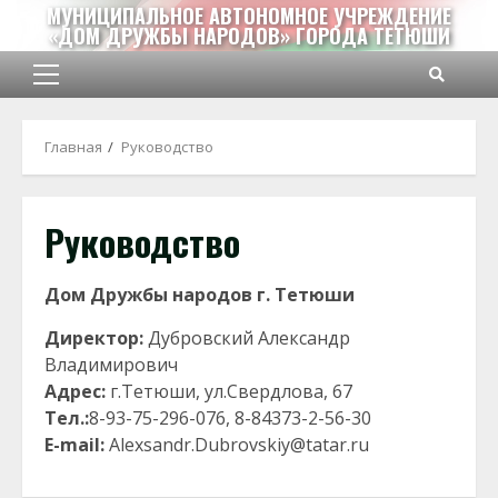
Перейти
МУНИЦИПАЛЬНОЕ АВТОНОМНОЕ УЧРЕЖДЕНИЕ
«ДОМ ДРУЖБЫ НАРОДОВ» ГОРОДА ТЕТЮШИ
к
содержимому
Основное
меню
Главная
Руководство
Руководство
Дом Дружбы народов г. Тетюши
Директор:
Дубровский Александр
Владимирович
Адрес:
г.Тетюши, ул.Свердлова, 67
Тел.:
8-93-75-296-076, 8-84373-2-56-30
E-mail:
Alexsandr.Dubrovskiy@tatar.ru