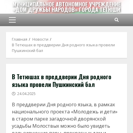
Перейти
МУНИЦИПАЛЬНОЕ АВТОНОМНОЕ УЧРЕЖДЕНИЕ
«ДОМ ДРУЖБЫ НАРОДОВ» ГОРОДА ТЕТЮШИ
к
содержимому
Основное
меню
Главная
Новости
В Тетюшах в преддверии Дня родного языка провели
Пушкинский бал
В Тетюшах в преддверии Дня родного
языка провели Пушкинский бал
24.04.2025
В преддверии Дня родного языка, в рамках
национального проекта «Молодежь и дети»
в старом парке загадочной дворянской
усадьбы Молоствых можно было увидеть